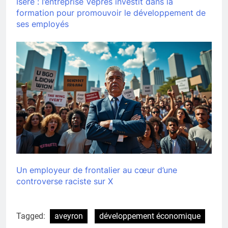
Isère : l’entreprise Vêpres investit dans la
formation pour promouvoir le développement de
ses employés
Un employeur de frontalier au cœur d’une
controverse raciste sur X
Tagged:
aveyron
développement économique