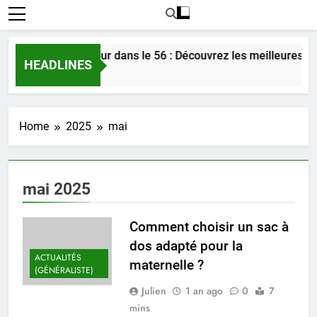
Rencontrer l’amour dans le 56 : Découvrez les meilleures astu
HEADLINES
4 Jours Ago
Home
2025
mai
mai 2025
Comment choisir un sac à
dos adapté pour la
ACTUALITÉS
maternelle ?
(GÉNÉRALISTE)
Julien
1 an ago
0
7
mins