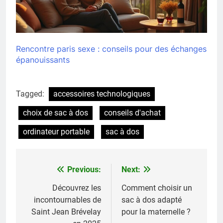
Rencontre paris sexe : conseils pour des échanges
épanouissants
Tagged:
accessoires technologiques
choix de sac à dos
conseils d'achat
ordinateur portable
sac à dos
Previous:
Next:
Navigation
de
Découvrez les
Comment choisir un
incontournables de
sac à dos adapté
l’article
Saint Jean Brévelay
pour la maternelle ?