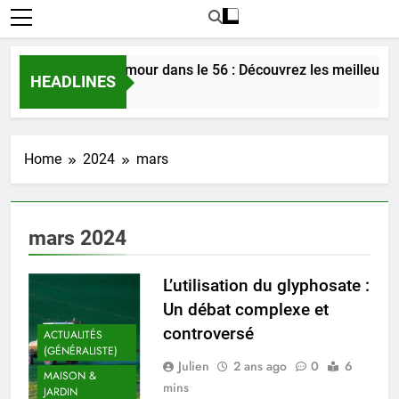
Rencontrer l’amour dans le 56 : Découvrez les meilleures 
HEADLINES
3 Jours Ago
Home
2024
mars
mars 2024
L’utilisation du glyphosate :
Un débat complexe et
controversé
ACTUALITÉS
(GÉNÉRALISTE)
Julien
2 ans ago
0
6
MAISON &
mins
JARDIN