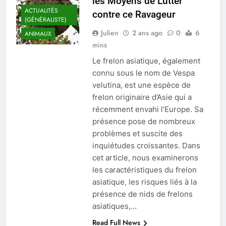
les Moyens de Lutter
ACTUALITÉS
contre ce Ravageur
(GÉNÉRALISTE)
Julien
2 ans ago
0
6
ANIMAUX
mins
Le frelon asiatique, également
connu sous le nom de Vespa
velutina, est une espèce de
frelon originaire d’Asie qui a
récemment envahi l’Europe. Sa
présence pose de nombreux
problèmes et suscite des
inquiétudes croissantes. Dans
cet article, nous examinerons
les caractéristiques du frelon
asiatique, les risques liés à la
présence de nids de frelons
asiatiques,…
Read Full News