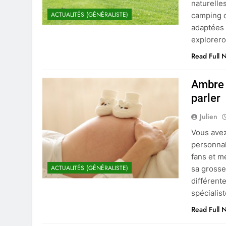
naturelle
ACTUALITÉS (GÉNÉRALISTE)
camping o
adaptées 
explorer
Read Full 
Ambre 
parler
Julien
Vous avez
personnal
fans et m
ACTUALITÉS (GÉNÉRALISTE)
sa grosse
différent
spécialist
Read Full 