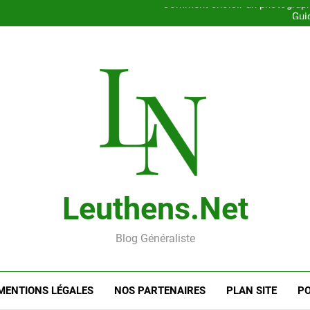
Comment choisir un photographe 
Gui
Rencontre en ligne : les
Rencontrer l’amour dans le 56
Comment choisir un photographe 
Gui
Rencontre en ligne : les
Leuthens.net
Blog Généraliste
MENTIONS LÉGALES
NOS PARTENAIRES
PLAN SITE
PO