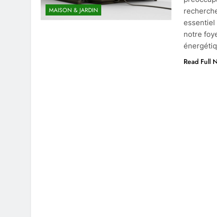
MAISON & JARDIN
recherche
essentiel
notre foy
énergéti
Read Full 