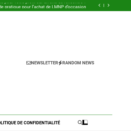
pour votre profil sur un site de rencontre ?
de pratique pour l’achat de LMNP d’occasion
 meilleures astuces pour réussir votre petite
annonce
 : Découvrez les meilleures astuces en 2025.
pour votre profil sur un site de rencontre ?
de pratique pour l’achat de LMNP d’occasion
 meilleures astuces pour réussir votre petite
annonce
NEWSLETTER
RANDOM NEWS
LITIQUE DE CONFIDENTIALITÉ