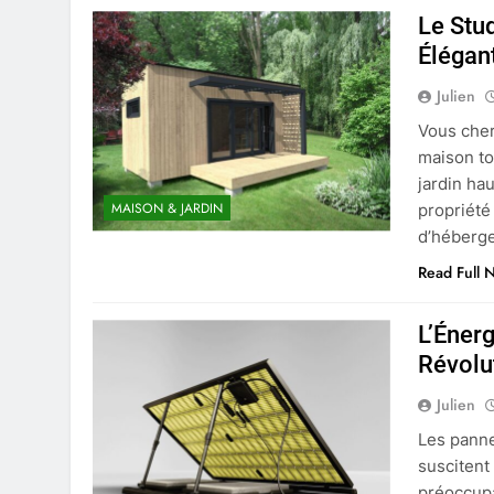
Le Stu
Élégant
Julien
Vous cher
maison to
jardin ha
MAISON & JARDIN
propriété
d’héberge
Read Full 
L’Éner
Révolu
Julien
Les panne
suscitent
préoccupa