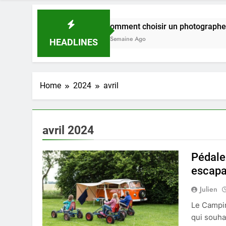
Comment choisir un photographe pour votre pr
1 Semaine Ago
HEADLINES
Home
2024
avril
avril 2024
Pédalez
escapa
Julien
Le Campin
qui souha