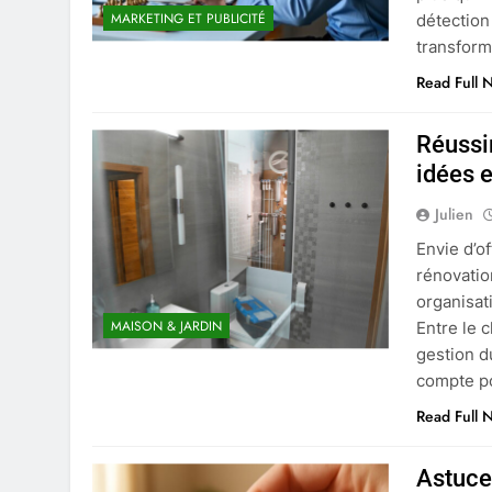
MARKETING ET PUBLICITÉ
détection
transform
Read Full 
Réussir
idées e
Julien
Envie d’o
rénovatio
organisat
MAISON & JARDIN
Entre le 
gestion d
compte p
Read Full 
Astuce