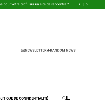
 : Découvrez les meilleures astuces en 2025.
pour votre profil sur un site de rencontre ?
de pratique pour l’achat de LMNP d’occasion
 meilleures astuces pour réussir votre petite
annonce
 : Découvrez les meilleures astuces en 2025.
pour votre profil sur un site de rencontre ?
de pratique pour l’achat de LMNP d’occasion
 meilleures astuces pour réussir votre petite
annonce
NEWSLETTER
RANDOM NEWS
LITIQUE DE CONFIDENTIALITÉ