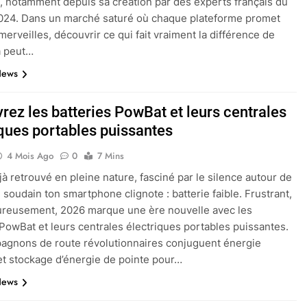
on, notamment depuis sa création par des experts français du
024. Dans un marché saturé où chaque plateforme promet
merveilles, découvrir ce qui fait vraiment la différence de
a peut…
News
rez les batteries PowBat et leurs centrales
iques portables puissantes
4 Mois Ago
0
7 Mins
éjà retrouvé en pleine nature, fasciné par le silence autour de
d soudain ton smartphone clignote : batterie faible. Frustrant,
ureusement, 2026 marque une ère nouvelle avec les
 PowBat et leurs centrales électriques portables puissantes.
gnons de route révolutionnaires conjuguent énergie
et stockage d’énergie de pointe pour…
News