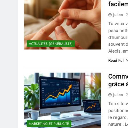
facile
Julien
Tu veux v
peau nett
d’humour
ACTUALITÉS (GÉNÉRALISTE)
souvent d
Alexis, a
Read Full 
Commen
grâce à
Julien
Ton site 
positionn
le regard,
MARKETING ET PUBLICITÉ
naturel. 