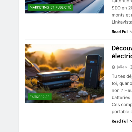
l’attenti
MARKETING ET PUBLICITÉ
SEO en 2
monts et 
Linkavist
Read Full 
Découv
électr
Julien
Tu t’es d
toi, quan
non ? He
ENTREPRISE
batteries
Ces compa
portable 
Read Full 