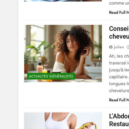
comme un 
Read Full 
Consei
cheveu
Julien
Ah, les c
traversé 
jusqu’à l
ACTUALITÉS (GÉNÉRALISTE)
capillaire
longues h
chevelure
Read Full 
L’Abdom
Restau