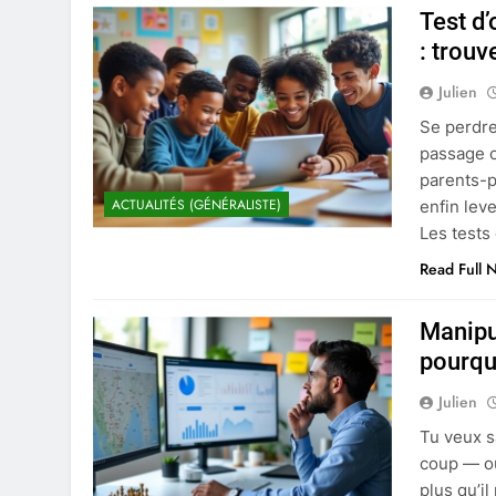
Test d’
: trouv
Julien
Se perdre 
passage o
parents-p
ACTUALITÉS (GÉNÉRALISTE)
enfin leve
Les tests 
Read Full 
Manipu
pourqu
Julien
Tu veux s
coup — ou 
plus qu’i