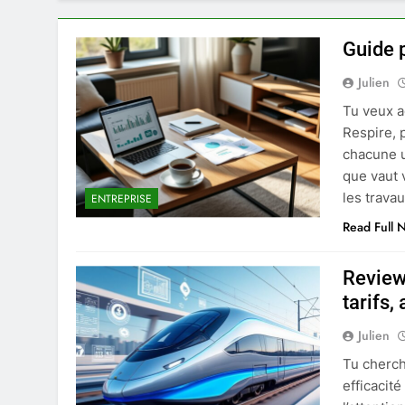
Guide 
Julien
Tu veux a
Respire, 
chacune u
que vaut v
les trava
ENTREPRISE
Read Full 
Review
tarifs,
Julien
Tu cherch
efficacité