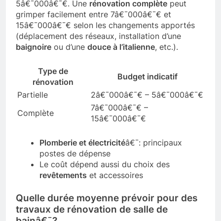
5â€¯000â€¯€. Une
rénovation complète
peut
grimper facilement entre 7â€¯000â€¯€ et
15â€¯000â€¯€ selon les changements apportés
(déplacement des réseaux, installation d’une
baignoire
ou d’une
douce à l’italienne
, etc.).
Type de
Budget indicatif
rénovation
Partielle
2â€¯000â€¯€ – 5â€¯000â€¯€
7â€¯000â€¯€ –
Complète
15â€¯000â€¯€
Plomberie et électricité
â€¯: principaux
postes de dépense
Le coût dépend aussi du choix des
revêtements
et accessoires
Quelle durée moyenne prévoir pour des
travaux de rénovation de salle de
bainâ€¯?