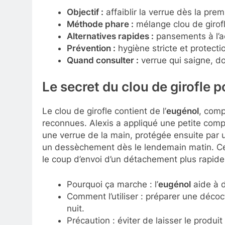
Objectif :
affaiblir la verrue dès la prem
Méthode phare :
mélange clou de girofl
Alternatives rapides :
pansements à l’ac
Prévention :
hygiène stricte et protectio
Quand consulter :
verrue qui saigne, do
Le secret du
clou de girofle
po
Le clou de girofle contient de l’
eugénol
, comp
reconnues. Alexis a appliqué une petite comp
une verrue de la main, protégée ensuite par
un dessèchement dès le lendemain matin. Ce 
le coup d’envoi d’un détachement plus rapide 
Pourquoi ça marche : l’
eugénol
aide à d
Comment l’utiliser : préparer une décoct
nuit.
Précaution : éviter de laisser le produit