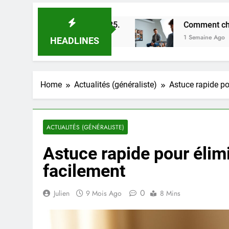
stuces en 2025.
Comment choisir un photographe
1 Semaine Ago
HEADLINES
Home
Actualités (généraliste)
Astuce rapide po
ACTUALITÉS (GÉNÉRALISTE)
Astuce rapide pour élim
facilement
0
Julien
9 Mois Ago
8 Mins