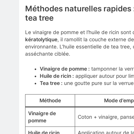
Méthodes naturelles rapides :
tea tree
Le vinaigre de pomme et l’huile de ricin sont 
kératolytique
, il ramollit la couche externe d
environnante. L’huile essentielle de tea tree, 
asséchante ciblée.
Vinaigre de pomme :
tamponner la verru
Huile de ricin :
appliquer autour pour limit
Tea tree :
une goutte pure sur la verrue,
Méthode
Mode d’empl
Vinaigre de
Coton + vinaigre, panse
pomme
Huile de ricin
Application autour de l