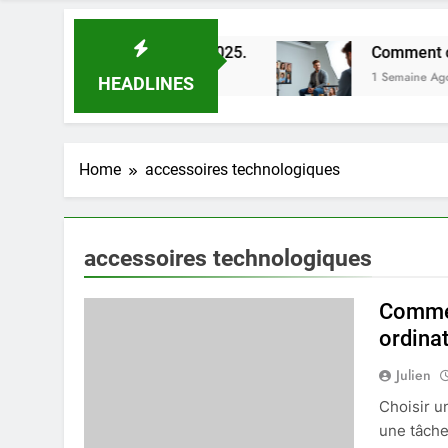
lleures astuces en 2025.
Comment choisir un ph
1 Semaine Ago
HEADLINES
Home
accessoires technologiques
accessoires technologiques
Commen
ordina
Julien
Choisir u
une tâche 