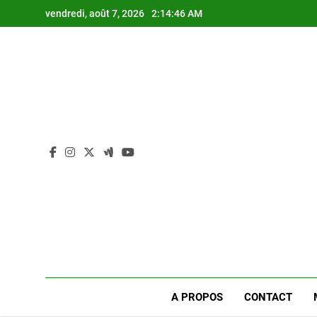
Skip
vendredi, août 7, 2026
2:14:46 AM
to
content
A PROPOS
CONTACT