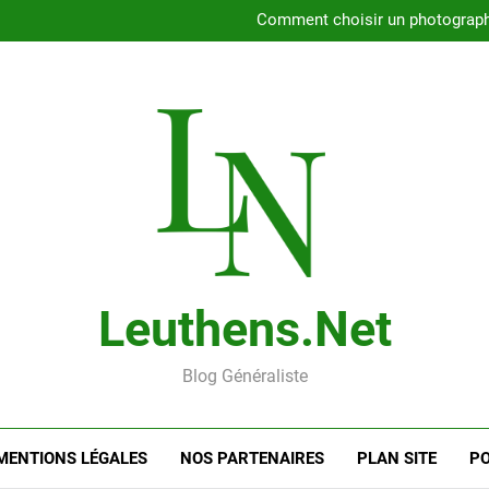
Rencontrer l’amour dans le 56
Comment choisir un photographe 
Gui
Rencontre en ligne : les
Rencontrer l’amour dans le 56
Comment choisir un photographe 
Gui
Rencontre en ligne : les
Leuthens.net
Blog Généraliste
MENTIONS LÉGALES
NOS PARTENAIRES
PLAN SITE
PO