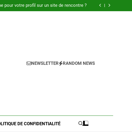
 : Découvrez les meilleures astuces en 2025.
pour votre profil sur un site de rencontre ?
de pratique pour l’achat de LMNP d’occasion
 meilleures astuces pour réussir votre petite
annonce
 : Découvrez les meilleures astuces en 2025.
pour votre profil sur un site de rencontre ?
de pratique pour l’achat de LMNP d’occasion
 meilleures astuces pour réussir votre petite
annonce
NEWSLETTER
RANDOM NEWS
LITIQUE DE CONFIDENTIALITÉ