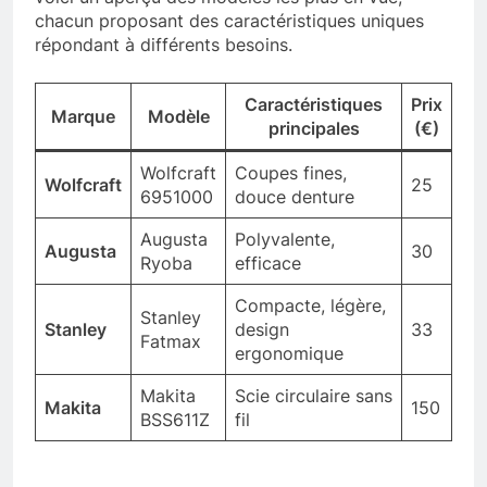
chacun proposant des caractéristiques uniques
répondant à différents besoins.
Caractéristiques
Prix
Marque
Modèle
principales
(€)
Wolfcraft
Coupes fines,
Wolfcraft
25
6951000
douce denture
Augusta
Polyvalente,
Augusta
30
Ryoba
efficace
Compacte, légère,
Stanley
Stanley
design
33
Fatmax
ergonomique
Makita
Scie circulaire sans
Makita
150
BSS611Z
fil