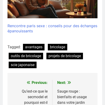
Rencontre paris sexe : conseils pour des échanges
épanouissants
Tagged:
avantages
bricolage
outils de bricolage
projets de bricolage
scie japonaise
Previous:
Next:
Navigation
de
Qu’est-ce que le
Sauge rouge :
secmodel et
bienfaits et usage
l’article
pourquoi est-il
dans votre jardin