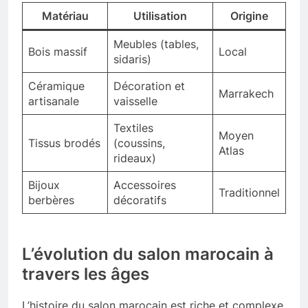
Matériau
Utilisation
Origine
Meubles (tables,
Bois massif
Local
sidaris)
Céramique
Décoration et
Marrakech
artisanale
vaisselle
Textiles
Moyen
Tissus brodés
(coussins,
Atlas
rideaux)
Bijoux
Accessoires
Traditionnel
berbères
décoratifs
L’évolution du salon marocain à
travers les âges
L’histoire du salon marocain est riche et complexe.