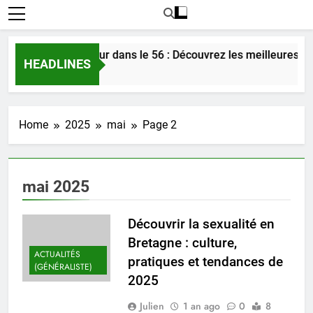
Rencontrer l’amour dans le 56 : Découvrez les meilleures astu
HEADLINES
1 Jour Ago
Home
2025
mai
Page 2
mai 2025
Découvrir la sexualité en
Bretagne : culture,
ACTUALITÉS
pratiques et tendances de
(GÉNÉRALISTE)
2025
Julien
1 an ago
0
8