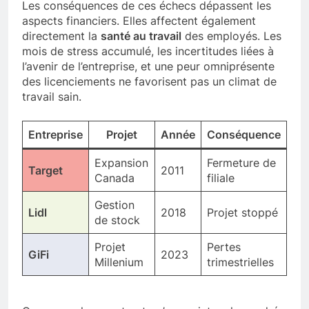
Les conséquences de ces échecs dépassent les
aspects financiers. Elles affectent également
directement la
santé au travail
des employés. Les
mois de stress accumulé, les incertitudes liées à
l’avenir de l’entreprise, et une peur omniprésente
des licenciements ne favorisent pas un climat de
travail sain.
Entreprise
Projet
Année
Conséquence
Expansion
Fermeture de
Target
2011
Canada
filiale
Gestion
Lidl
2018
Projet stoppé
de stock
Projet
Pertes
GiFi
2023
Millenium
trimestrielles