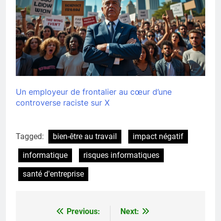
Un employeur de frontalier au cœur d’une
controverse raciste sur X
Tagged:
bien-être au travail
impact négatif
informatique
risques informatiques
santé d'entreprise
Previous:
Next:
Navigation