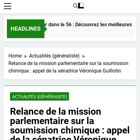
contrer l’amour dans le 56 : Découvrez les meilleures astuces
HEADLINES
ur Ago
Home
Actualités (généraliste)
Relance de la mission parlementaire sur la soumission
chimique : appel de la sénatrice Véronique Guillotin
ACTUALITÉS (GÉNÉRALISTE)
Relance de la mission
parlementaire sur la
soumission chimique : appel
de la sénatrice Véronique