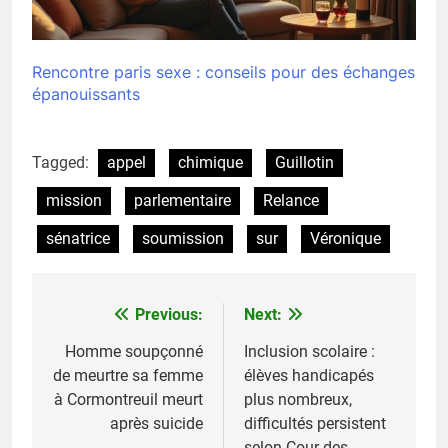
Rencontre paris sexe : conseils pour des échanges
épanouissants
Tagged:
appel
chimique
Guillotin
mission
parlementaire
Relance
sénatrice
soumission
sur
Véronique
Previous:
Next:
Navigation
de
Homme soupçonné
Inclusion scolaire :
de meurtre sa femme
élèves handicapés
l’article
à Cormontreuil meurt
plus nombreux,
après suicide
difficultés persistent
selon Cour des