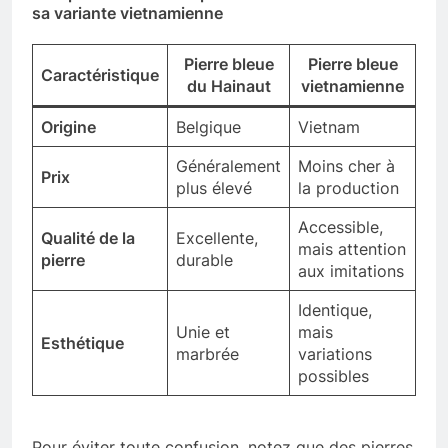
sa variante vietnamienne
Pierre bleue
Pierre bleue
Caractéristique
du Hainaut
vietnamienne
Origine
Belgique
Vietnam
Généralement
Moins cher à
Prix
plus élevé
la production
Accessible,
Qualité de la
Excellente,
mais attention
pierre
durable
aux imitations
Identique,
Unie et
mais
Esthétique
marbrée
variations
possibles
Pour éviter toute confusion, notez que des pierres