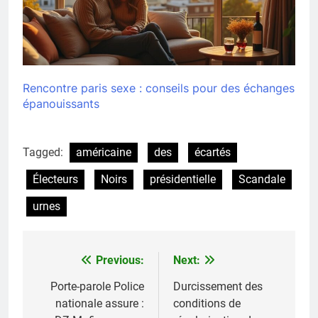
Rencontre paris sexe : conseils pour des échanges
épanouissants
Tagged:
américaine
des
écartés
Électeurs
Noirs
présidentielle
Scandale
urnes
Previous:
Next:
Navigation
de
Porte-parole Police
Durcissement des
nationale assure :
conditions de
l’article