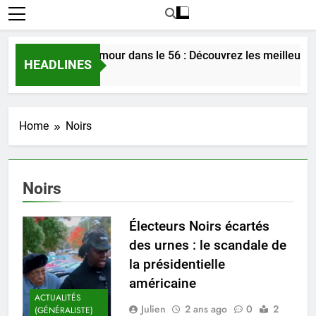
Rencontrer l’amour dans le 56 : Découvrez les meilleures
HEADLINES
5 Jours Ago
Home
Noirs
Noirs
Électeurs Noirs écartés
des urnes : le scandale de
la présidentielle
américaine
ACTUALITÉS
Julien
2 ans ago
0
2
(GÉNÉRALISTE)