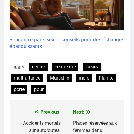
Rencontre paris sexe : conseils pour des échanges
épanouissants
Tagged:
centre
Fermeture
loisirs
maltraitance
Marseille
mère
Plainte
porte
pour
Previous:
Next:
Navigation
de
Accidents mortels
Places réservées aux
sur autoroutes:
femmes dans