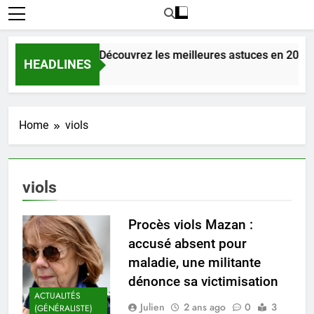
amour dans le 56 : Découvrez les meilleures astuces en 2025.
HEADLINES
Home
viols
viols
Procès viols Mazan :
accusé absent pour
maladie, une militante
dénonce sa victimisation
ACTUALITÉS
Julien
2 ans ago
0
3
(GÉNÉRALISTE)