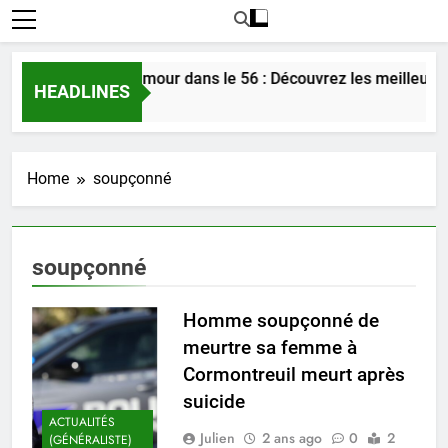
Rencontrer l’amour dans le 56 : Découvrez les meilleures
HEADLINES
1 Jour Ago
Home
soupçonné
soupçonné
Homme soupçonné de
meurtre sa femme à
Cormontreuil meurt après
suicide
ACTUALITÉS
Julien
2 ans ago
0
2
(GÉNÉRALISTE)