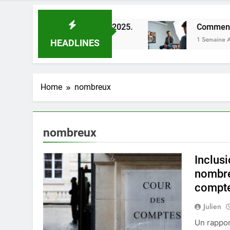
eilleures astuces en 2025.
Comment choisir un 
1 Semaine Ago
HEADLINES
Home
nombreux
nombreux
Inclusi
nombreu
compt
Julien
Un rappor