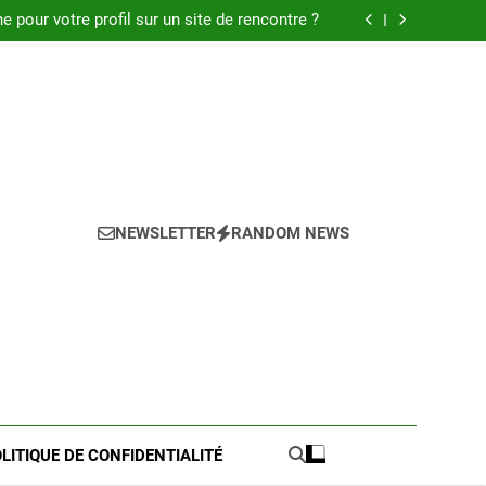
 : Découvrez les meilleures astuces en 2025.
pour votre profil sur un site de rencontre ?
de pratique pour l’achat de LMNP d’occasion
 meilleures astuces pour réussir votre petite
annonce
 : Découvrez les meilleures astuces en 2025.
pour votre profil sur un site de rencontre ?
de pratique pour l’achat de LMNP d’occasion
 meilleures astuces pour réussir votre petite
annonce
NEWSLETTER
RANDOM NEWS
LITIQUE DE CONFIDENTIALITÉ