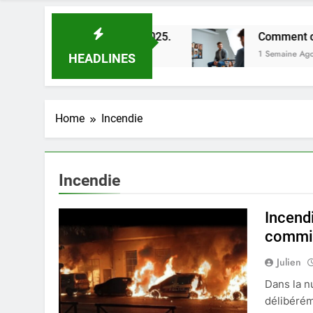
lleures astuces en 2025.
Comment choisir un ph
1 Semaine Ago
HEADLINES
Home
Incendie
Incendie
Incend
commis
Julien
Dans la n
délibérém