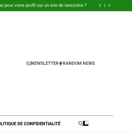
 : Découvrez les meilleures astuces en 2025.
pour votre profil sur un site de rencontre ?
de pratique pour l’achat de LMNP d’occasion
 meilleures astuces pour réussir votre petite
annonce
 : Découvrez les meilleures astuces en 2025.
pour votre profil sur un site de rencontre ?
de pratique pour l’achat de LMNP d’occasion
 meilleures astuces pour réussir votre petite
annonce
NEWSLETTER
RANDOM NEWS
LITIQUE DE CONFIDENTIALITÉ