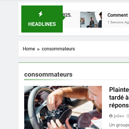
lleures astuces en 2025.
Comment choisir un p
1 Semaine Ago
HEADLINES
Home
consommateurs
consommateurs
Plaint
tardé 
répons
Julien
Un groupe