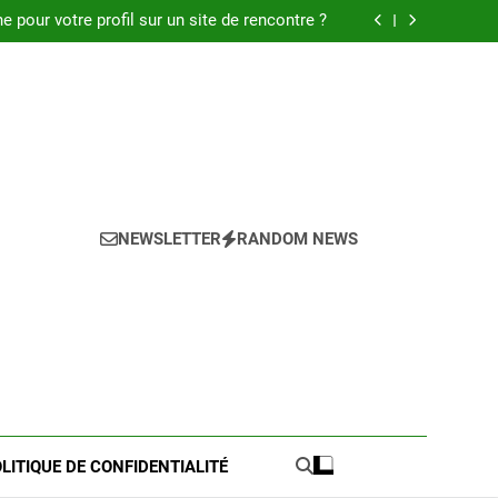
 : Découvrez les meilleures astuces en 2025.
pour votre profil sur un site de rencontre ?
de pratique pour l’achat de LMNP d’occasion
 meilleures astuces pour réussir votre petite
annonce
 : Découvrez les meilleures astuces en 2025.
pour votre profil sur un site de rencontre ?
de pratique pour l’achat de LMNP d’occasion
 meilleures astuces pour réussir votre petite
annonce
NEWSLETTER
RANDOM NEWS
LITIQUE DE CONFIDENTIALITÉ