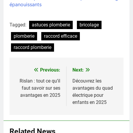
épanouissants
Tagged:
astuces plomberie
bricolage
plomberie
raccord efficace
raccord plomberie
Previous:
Next:
Navigation
de
Rislan : tout ce qu’il
Découvrez les
faut savoir sur ses
avantages du quad
l’article
avantages en 2025
électrique pour
enfants en 2025
Related News