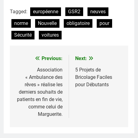
Tagged:
européenne
GSR2
neuves
norme
Nouvelle
obligatoire
pour
Sécurité
voitures
Previous:
Next:
Navigation
de
Association
5 Projets de
« Ambulance des
Bricolage Faciles
l’article
rêves » réalise les
pour Débutants
derniers souhaits de
patients en fin de vie,
comme celui de
Marguerite.