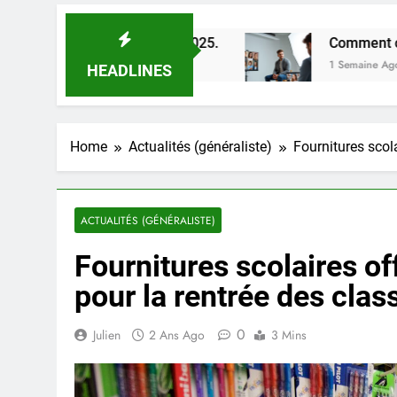
uces en 2025.
Comment choisir un photographe p
1 Semaine Ago
HEADLINES
Home
Actualités (généraliste)
Fournitures scola
ACTUALITÉS (GÉNÉRALISTE)
Fournitures scolaires off
pour la rentrée des clas
0
Julien
2 Ans Ago
3 Mins