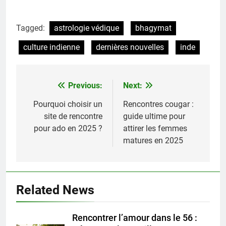
Tagged:
astrologie védique
bhagymat
culture indienne
dernières nouvelles
inde
Previous:
Next:
Navigation
de
Pourquoi choisir un
Rencontres cougar :
site de rencontre
guide ultime pour
l’article
pour ado en 2025 ?
attirer les femmes
matures en 2025
Related News
Rencontrer l’amour dans le 56 :