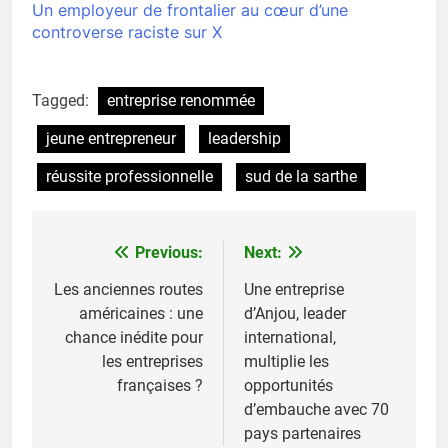
Un employeur de frontalier au cœur d’une
controverse raciste sur X
Tagged:
entreprise renommée
jeune entrepreneur
leadership
réussite professionnelle
sud de la sarthe
Previous:
Next:
Navigation
de
Les anciennes routes
Une entreprise
américaines : une
d’Anjou, leader
l’article
chance inédite pour
international,
les entreprises
multiplie les
françaises ?
opportunités
d’embauche avec 70
pays partenaires