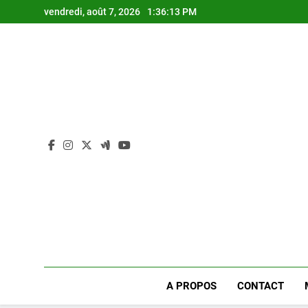
Skip
vendredi, août 7, 2026
1:36:14 PM
to
content
A PROPOS
CONTACT