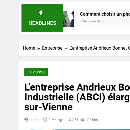
25.
Comment choisir un photographe pour votre
1 Semaine Ago
HEADLINES
Home
Entreprise
L’entreprise Andrieux Bonnet C
ENTREPRISE
L’entreprise Andrieux B
Industrielle (ABCI) élarg
sur-Vienne
0
Julien
1 An Ago
7 Mins