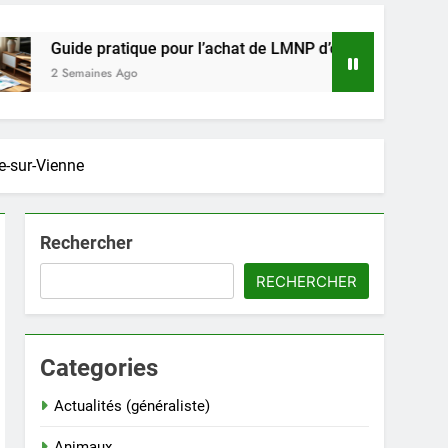
ique pour l’achat de LMNP d’occasion
Rencontr
go
2 Semaine
ce-sur-Vienne
Rechercher
RECHERCHER
Categories
Actualités (généraliste)