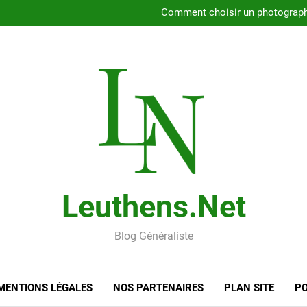
Rencontrer l’amour dans le 56
Comment choisir un photographe 
Gui
Rencontre en ligne : les
Rencontrer l’amour dans le 56
Comment choisir un photographe 
Gui
Rencontre en ligne : les
Leuthens.net
Blog Généraliste
MENTIONS LÉGALES
NOS PARTENAIRES
PLAN SITE
PO