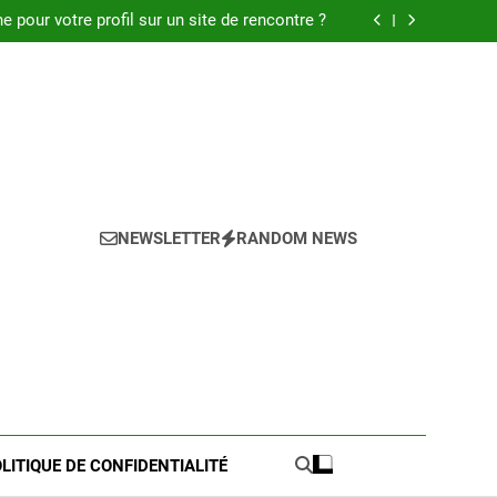
 : Découvrez les meilleures astuces en 2025.
pour votre profil sur un site de rencontre ?
de pratique pour l’achat de LMNP d’occasion
 meilleures astuces pour réussir votre petite
annonce
 : Découvrez les meilleures astuces en 2025.
pour votre profil sur un site de rencontre ?
de pratique pour l’achat de LMNP d’occasion
 meilleures astuces pour réussir votre petite
annonce
NEWSLETTER
RANDOM NEWS
LITIQUE DE CONFIDENTIALITÉ