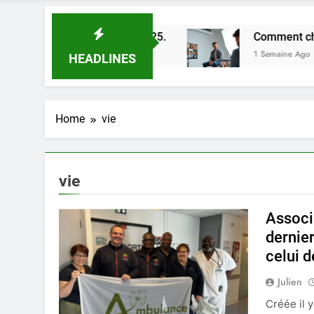
leures astuces en 2025.
Comment choisir un pho
1 Semaine Ago
HEADLINES
Home
vie
vie
Associ
dernier
celui d
Julien
Créée il 