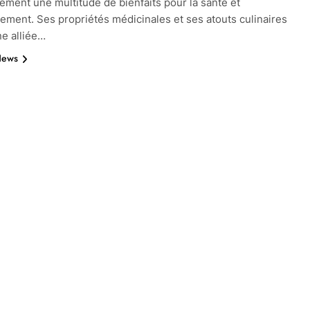
lement une multitude de bienfaits pour la santé et
nement. Ses propriétés médicinales et ses atouts culinaires
ne alliée…
News