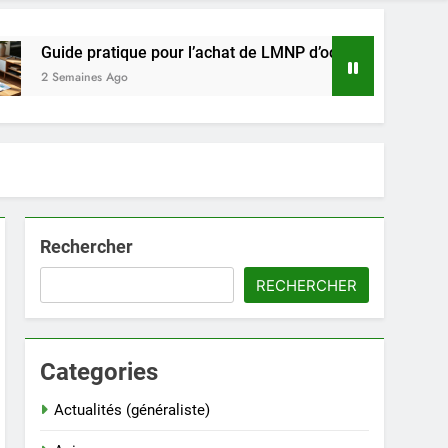
e pratique pour l’achat de LMNP d’occasion
R
aines Ago
2
Rechercher
RECHERCHER
Categories
Actualités (généraliste)