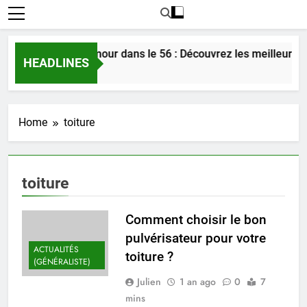
Rencontrer l’amour dans le 56 : Découvrez les meilleures 
HEADLINES
4 Jours Ago
Home
toiture
toiture
Comment choisir le bon
pulvérisateur pour votre
ACTUALITÉS
toiture ?
(GÉNÉRALISTE)
Julien
1 an ago
0
7
mins