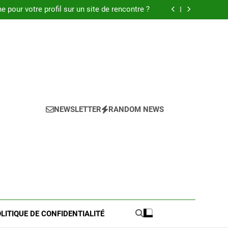
 : Découvrez les meilleures astuces en 2025.
pour votre profil sur un site de rencontre ?
de pratique pour l’achat de LMNP d’occasion
 meilleures astuces pour réussir votre petite
annonce
 : Découvrez les meilleures astuces en 2025.
pour votre profil sur un site de rencontre ?
de pratique pour l’achat de LMNP d’occasion
 meilleures astuces pour réussir votre petite
annonce
NEWSLETTER
RANDOM NEWS
LITIQUE DE CONFIDENTIALITÉ