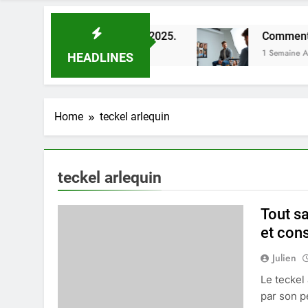
illeures astuces en 2025.
Comment choisir un 
1 Semaine Ago
HEADLINES
Home
teckel arlequin
teckel arlequin
Tout sa
et cons
Julien
Le teckel
par son p