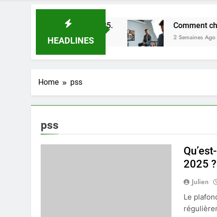
eures astuces en 2025.
Comment choisir un pho
2 Semaines Ago
HEADLINES
Home
pss
pss
Qu’est-
2025 ?
Julien
Le plafon
régulière