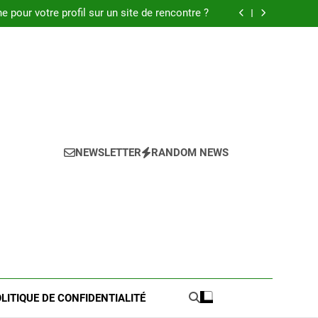
 : Découvrez les meilleures astuces en 2025.
pour votre profil sur un site de rencontre ?
de pratique pour l’achat de LMNP d’occasion
 meilleures astuces pour réussir votre petite
annonce
 : Découvrez les meilleures astuces en 2025.
pour votre profil sur un site de rencontre ?
de pratique pour l’achat de LMNP d’occasion
 meilleures astuces pour réussir votre petite
annonce
NEWSLETTER
RANDOM NEWS
LITIQUE DE CONFIDENTIALITÉ