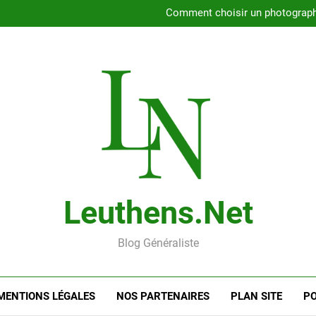
Rencontrer l’amour dans le 56
Comment choisir un photographe 
Gui
Rencontre en ligne : les
Rencontrer l’amour dans le 56
Comment choisir un photographe 
Gui
Rencontre en ligne : les
Leuthens.net
Blog Généraliste
MENTIONS LÉGALES
NOS PARTENAIRES
PLAN SITE
PO