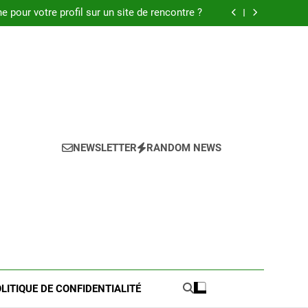
 : Découvrez les meilleures astuces en 2025.
pour votre profil sur un site de rencontre ?
de pratique pour l’achat de LMNP d’occasion
 meilleures astuces pour réussir votre petite
annonce
 : Découvrez les meilleures astuces en 2025.
pour votre profil sur un site de rencontre ?
de pratique pour l’achat de LMNP d’occasion
 meilleures astuces pour réussir votre petite
annonce
NEWSLETTER
RANDOM NEWS
LITIQUE DE CONFIDENTIALITÉ