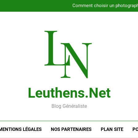
Rencontrer l’amour dans le 56
Comment choisir un photographe 
Gui
Rencontre en ligne : les
Rencontrer l’amour dans le 56
Comment choisir un photographe 
Gui
Rencontre en ligne : les
Leuthens.net
Blog Généraliste
MENTIONS LÉGALES
NOS PARTENAIRES
PLAN SITE
PO