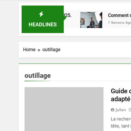
lleures astuces en 2025.
Comment choisir un p
1 Semaine Ago
HEADLINES
Home
outillage
outillage
Guide c
adapté
Julien
La recher
tête, tant