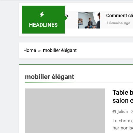
eures astuces en 2025.
Comment choisir un pho
1 Semaine Ago
HEADLINES
Home
mobilier élégant
mobilier élégant
Table b
salon 
Julien
Le choix 
harmonise