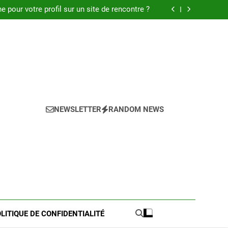
 : Découvrez les meilleures astuces en 2025.
pour votre profil sur un site de rencontre ?
de pratique pour l’achat de LMNP d’occasion
 meilleures astuces pour réussir votre petite
annonce
 : Découvrez les meilleures astuces en 2025.
pour votre profil sur un site de rencontre ?
de pratique pour l’achat de LMNP d’occasion
 meilleures astuces pour réussir votre petite
annonce
NEWSLETTER
RANDOM NEWS
LITIQUE DE CONFIDENTIALITÉ