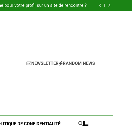
 : Découvrez les meilleures astuces en 2025.
pour votre profil sur un site de rencontre ?
de pratique pour l’achat de LMNP d’occasion
 meilleures astuces pour réussir votre petite
annonce
 : Découvrez les meilleures astuces en 2025.
pour votre profil sur un site de rencontre ?
de pratique pour l’achat de LMNP d’occasion
 meilleures astuces pour réussir votre petite
annonce
NEWSLETTER
RANDOM NEWS
LITIQUE DE CONFIDENTIALITÉ