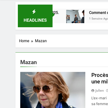
leures astuces en 2025.
Comment choisir un ph
1 Semaine Ago
HEADLINES
Home
Mazan
Mazan
Procès
une mi
Julien
L’ex-mari
sa femme