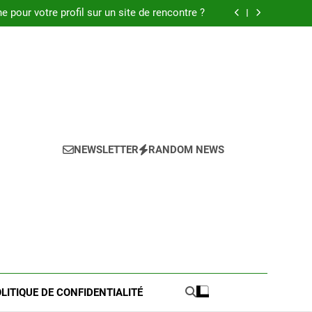
 : Découvrez les meilleures astuces en 2025.
pour votre profil sur un site de rencontre ?
de pratique pour l’achat de LMNP d’occasion
 meilleures astuces pour réussir votre petite
annonce
 : Découvrez les meilleures astuces en 2025.
pour votre profil sur un site de rencontre ?
de pratique pour l’achat de LMNP d’occasion
 meilleures astuces pour réussir votre petite
annonce
NEWSLETTER
RANDOM NEWS
LITIQUE DE CONFIDENTIALITÉ