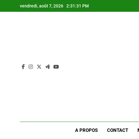
Skip
vendredi, août 7, 2026
2:31:31 PM
to
content
A PROPOS
CONTACT