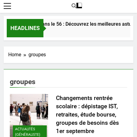
contrer l’amour dans le 56 : Découvrez les meilleures astuces
HEADLINES
urs Ago
Home
groupes
groupes
Changements rentrée
scolaire : dépistage IST,
retraites, étude bourse,
groupes de besoins dès
ACTUALITÉS
1er septembre
(GÉNÉRALISTE)