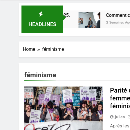
leures astuces en 2025.
Comment choisir un ph
2 Semaines Ago
HEADLINES
Home
féminisme
féminisme
Parité 
femmes
fémini
Julien
Après les