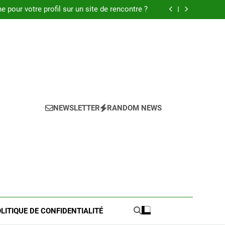
 : Découvrez les meilleures astuces en 2025.
pour votre profil sur un site de rencontre ?
de pratique pour l’achat de LMNP d’occasion
 meilleures astuces pour réussir votre petite
annonce
 : Découvrez les meilleures astuces en 2025.
pour votre profil sur un site de rencontre ?
de pratique pour l’achat de LMNP d’occasion
 meilleures astuces pour réussir votre petite
annonce
NEWSLETTER
RANDOM NEWS
LITIQUE DE CONFIDENTIALITÉ