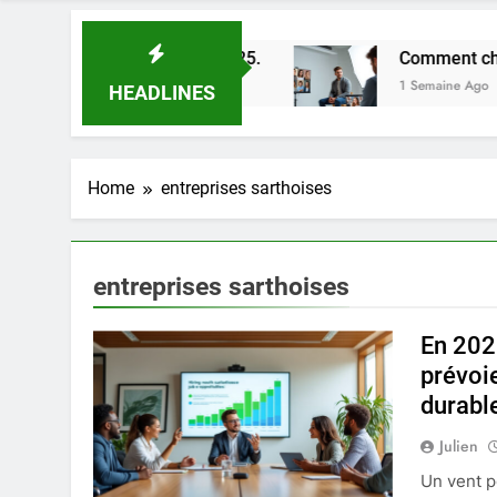
eures astuces en 2025.
Comment choisir un pho
1 Semaine Ago
HEADLINES
Home
entreprises sarthoises
entreprises sarthoises
En 202
prévoi
durabl
Julien
Un vent p