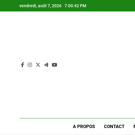
Skip
vendredi, août 7, 2026
7:00:42 PM
to
content
A PROPOS
CONTACT