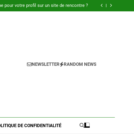
 : Découvrez les meilleures astuces en 2025.
pour votre profil sur un site de rencontre ?
de pratique pour l’achat de LMNP d’occasion
 meilleures astuces pour réussir votre petite
annonce
 : Découvrez les meilleures astuces en 2025.
pour votre profil sur un site de rencontre ?
de pratique pour l’achat de LMNP d’occasion
 meilleures astuces pour réussir votre petite
annonce
NEWSLETTER
RANDOM NEWS
LITIQUE DE CONFIDENTIALITÉ