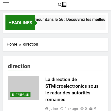
Rencontrer l’amour dans le 56 : Découvrez les meilleures
HEADLINES
3 Jours Ago
Home
direction
direction
La direction de
STMicroelectronics sous
le radar des autorités
ENTREPRISE
romaines
Julien
1 an ago
0
9