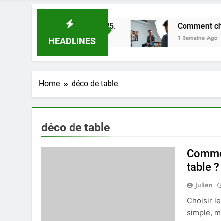
leures astuces en 2025.
Comment choisir un pho
1 Semaine Ago
HEADLINES
Home
déco de table
déco de table
Commen
table ?
Julien
Choisir l
simple, m