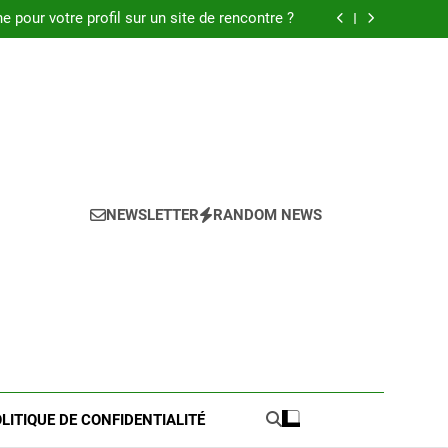
 : Découvrez les meilleures astuces en 2025.
pour votre profil sur un site de rencontre ?
de pratique pour l’achat de LMNP d’occasion
 meilleures astuces pour réussir votre petite
annonce
 : Découvrez les meilleures astuces en 2025.
pour votre profil sur un site de rencontre ?
de pratique pour l’achat de LMNP d’occasion
 meilleures astuces pour réussir votre petite
annonce
NEWSLETTER
RANDOM NEWS
LITIQUE DE CONFIDENTIALITÉ