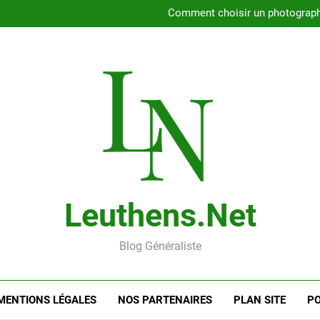
Rencontrer l’amour dans le 56
Comment choisir un photographe 
Gui
Rencontre en ligne : les
Rencontrer l’amour dans le 56
Comment choisir un photographe 
Gui
Rencontre en ligne : les
Leuthens.net
Blog Généraliste
MENTIONS LÉGALES
NOS PARTENAIRES
PLAN SITE
PO