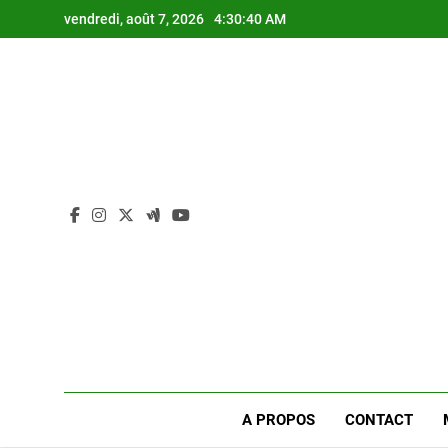
Skip
vendredi, août 7, 2026
4:30:40 AM
to
content
A PROPOS
CONTACT