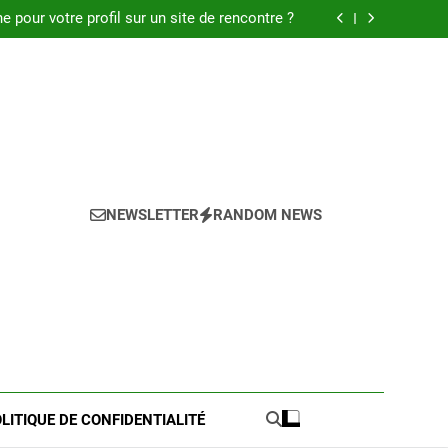
 : Découvrez les meilleures astuces en 2025.
pour votre profil sur un site de rencontre ?
de pratique pour l’achat de LMNP d’occasion
 meilleures astuces pour réussir votre petite
annonce
 : Découvrez les meilleures astuces en 2025.
pour votre profil sur un site de rencontre ?
de pratique pour l’achat de LMNP d’occasion
 meilleures astuces pour réussir votre petite
annonce
NEWSLETTER
RANDOM NEWS
LITIQUE DE CONFIDENTIALITÉ