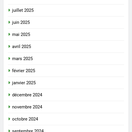
juillet 2025
juin 2025
mai 2025
avril 2025
mars 2025
février 2025
janvier 2025
décembre 2024
novembre 2024
octobre 2024
septembre 2024