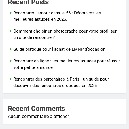
Recent Posts
Rencontrer l’amour dans le 56 : Découvrez les
meilleures astuces en 2025.
Comment choisir un photographe pour votre profil sur
un site de rencontre ?
Guide pratique pour l’achat de LMNP d’occasion
Rencontre en ligne : les meilleures astuces pour réussir
votre petite annonce
Rencontrer des partenaires à Paris : un guide pour
découvrir des rencontres érotiques en 2025
Recent Comments
Aucun commentaire à afficher.