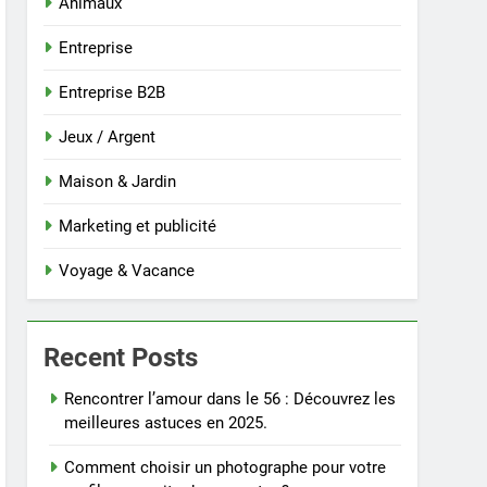
Animaux
Entreprise
Entreprise B2B
Jeux / Argent
Maison & Jardin
Marketing et publicité
Voyage & Vacance
Recent Posts
Rencontrer l’amour dans le 56 : Découvrez les
meilleures astuces en 2025.
Comment choisir un photographe pour votre