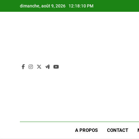
Skip
dimanche, août 9, 2026
12:18:10 PM
to
content
A PROPOS
CONTACT