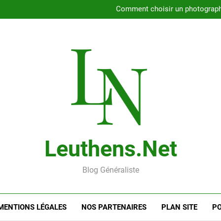
Rencontrer l’amour dans le 56
Comment choisir un photographe 
Gui
Rencontre en ligne : les
Rencontrer l’amour dans le 56
Comment choisir un photographe 
Gui
Rencontre en ligne : les
Leuthens.net
Blog Généraliste
MENTIONS LÉGALES
NOS PARTENAIRES
PLAN SITE
PO