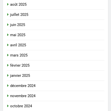
août 2025
juillet 2025
juin 2025
mai 2025
avril 2025
mars 2025
février 2025
janvier 2025
décembre 2024
novembre 2024
octobre 2024