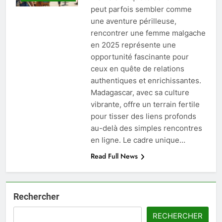
peut parfois sembler comme
une aventure périlleuse,
rencontrer une femme malgache
en 2025 représente une
opportunité fascinante pour
ceux en quête de relations
authentiques et enrichissantes.
Madagascar, avec sa culture
vibrante, offre un terrain fertile
pour tisser des liens profonds
au-delà des simples rencontres
en ligne. Le cadre unique…
Read Full News
Rechercher
RECHERCHER