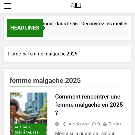
Rencontrer l’amour dans le 56 : Découvrez les meilleures
HEADLINES
5 Jours Ago
Home
femme malgache 2025
femme malgache 2025
Comment rencontrer une
femme malgache en 2025
?
4 mois ago
0
7 mins
ACTUALITÉS
(GÉNÉRALISTE)
Même si la quête de l’amour