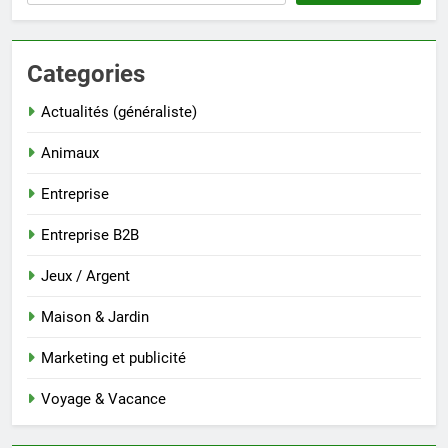
Categories
Actualités (généraliste)
Animaux
Entreprise
Entreprise B2B
Jeux / Argent
Maison & Jardin
Marketing et publicité
Voyage & Vacance