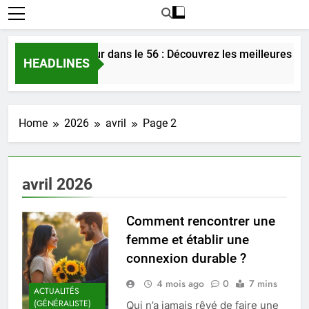
encontrer l’amour dans le 56 : Découvrez les meilleures astuc
HEADLINES
 Jours Ago
Home
2026
avril
Page 2
avril 2026
Comment rencontrer une
femme et établir une
connexion durable ?
4 mois ago
0
7 mins
ACTUALITÉS
(GÉNÉRALISTE)
Qui n’a jamais rêvé de faire une